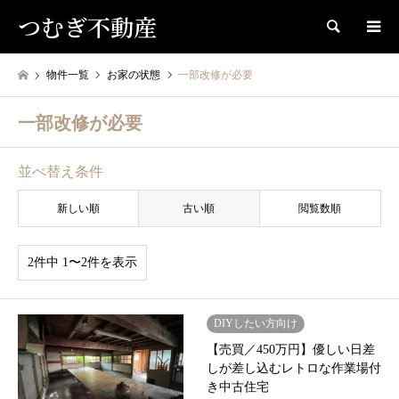
つむぎ不動産
検索
物件一覧
お家の状態
一部改修が必要
一部改修が必要
並べ替え条件
新しい順
古い順
閲覧数順
2件中 1〜2件を表示
DIYしたい方向け
【売買／450万円】優しい日差
しが差し込むレトロな作業場付
き中古住宅