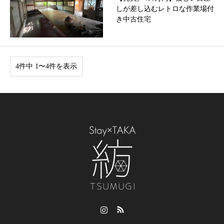
しが差し込むレトロな作業場付
き中古住宅
4件中 1〜4件を表示
Instagram
RSS