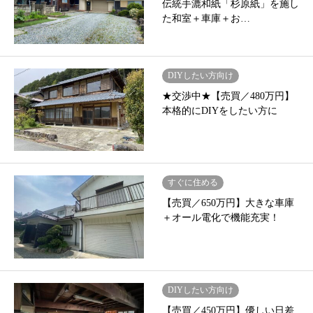
伝統手漉和紙「杉原紙」を施し
た和室＋車庫＋お…
DIYしたい方向け
★交渉中★【売買／480万円】
本格的にDIYをしたい方に
すぐに住める
【売買／650万円】大きな車庫
＋オール電化で機能充実！
DIYしたい方向け
【売買／450万円】優しい日差