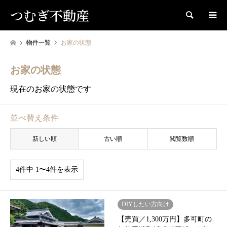
つむぎ不動産
検索
物件一覧
お家の状態
お家の状態
現在のお家の状態です
並べ替え条件
新しい順
古い順
閲覧数順
4件中 1〜4件を表示
DIYしたい方向け
【売買／1,300万円】多可町の