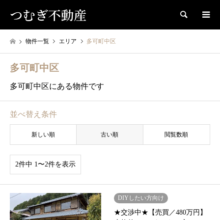
つむぎ不動産
検索
物件一覧
エリア
多可町中区
多可町中区
多可町中区にある物件です
並べ替え条件
新しい順
古い順
閲覧数順
2件中 1〜2件を表示
DIYしたい方向け
★交渉中★【売買／480万円】