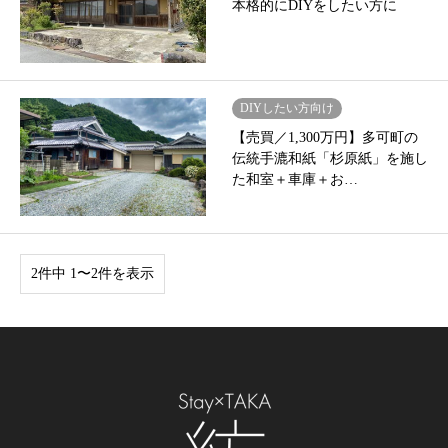
本格的にDIYをしたい方に
DIYしたい方向け
【売買／1,300万円】多可町の
伝統手漉和紙「杉原紙」を施し
た和室＋車庫＋お…
2件中 1〜2件を表示