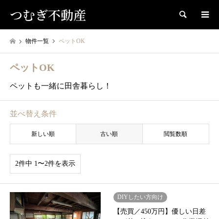
つむぎ不動産
検索
物件一覧
ペットOK
ペットOK
ペットも一緒に田舎暮らし！
並べ替え条件
新しい順
古い順
閲覧数順
2件中 1〜2件を表示
DIYしたい方向け
【売買／450万円】優しい日差