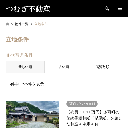
つむぎ不動産
検索
物件一覧
立地条件
立地条件
並べ替え条件
新しい順
古い順
閲覧数順
5件中 1〜5件を表示
DIYしたい方向け
【売買／1,300万円】多可町の
伝統手漉和紙「杉原紙」を施し
た和室＋車庫＋お…