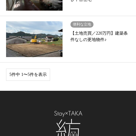
便利な立地
【土地売買／220万円】建築条
件なしの更地物件♪
5件中 1〜5件を表示