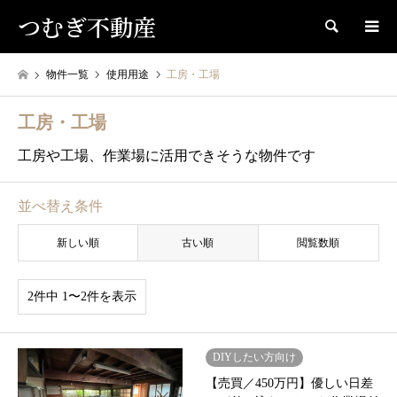
つむぎ不動産
検索
物件一覧
使用用途
工房・工場
工房・工場
工房や工場、作業場に活用できそうな物件です
並べ替え条件
新しい順
古い順
閲覧数順
2件中 1〜2件を表示
DIYしたい方向け
【売買／450万円】優しい日差