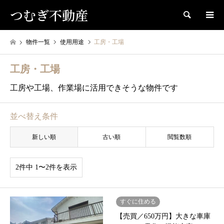
つむぎ不動産
検索
物件一覧
使用用途
工房・工場
工房・工場
工房や工場、作業場に活用できそうな物件です
並べ替え条件
新しい順
古い順
閲覧数順
2件中 1〜2件を表示
すぐに住める
【売買／650万円】大きな車庫