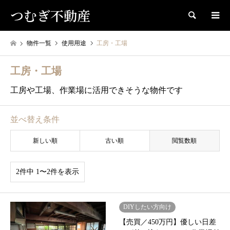
つむぎ不動産
検索
物件一覧
使用用途
工房・工場
工房・工場
工房や工場、作業場に活用できそうな物件です
並べ替え条件
新しい順
古い順
閲覧数順
2件中 1〜2件を表示
DIYしたい方向け
【売買／450万円】優しい日差