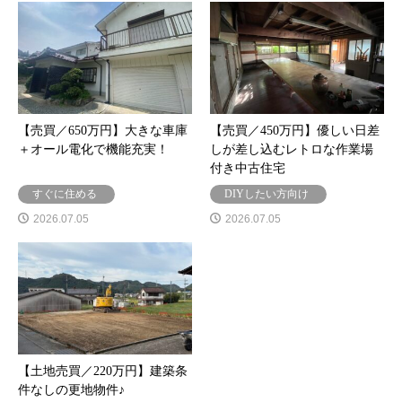
【売買／650万円】大きな車庫
【売買／450万円】優しい日差
＋オール電化で機能充実！
しが差し込むレトロな作業場
付き中古住宅
すぐに住める
DIYしたい方向け
2026.07.05
2026.07.05
【土地売買／220万円】建築条
件なしの更地物件♪