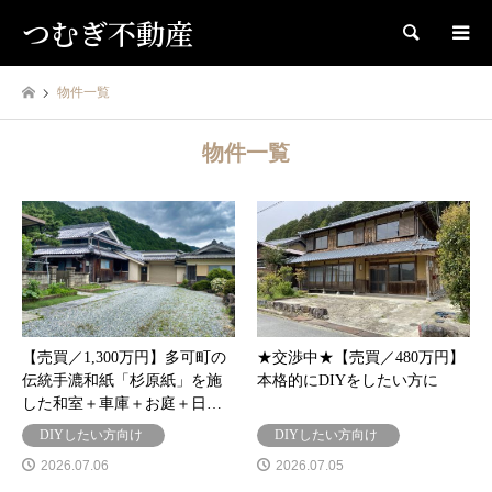
つむぎ不動産
検索
物件一覧
物件一覧
【売買／1,300万円】多可町の
★交渉中★【売買／480万円】
伝統手漉和紙「杉原紙」を施
本格的にDIYをしたい方に
した和室＋車庫＋お庭＋日…
DIYしたい方向け
DIYしたい方向け
2026.07.06
2026.07.05