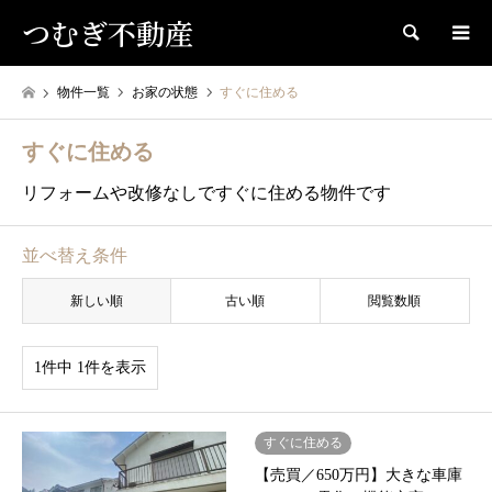
つむぎ不動産
検索
物件一覧
お家の状態
すぐに住める
すぐに住める
リフォームや改修なしですぐに住める物件です
並べ替え条件
新しい順
古い順
閲覧数順
1件中 1件を表示
すぐに住める
【売買／650万円】大きな車庫