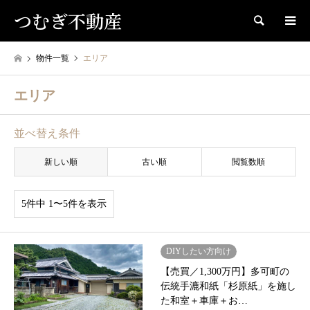
つむぎ不動産
検索
物件一覧
エリア
エリア
並べ替え条件
新しい順
古い順
閲覧数順
5件中 1〜5件を表示
DIYしたい方向け
【売買／1,300万円】多可町の
伝統手漉和紙「杉原紙」を施し
た和室＋車庫＋お…