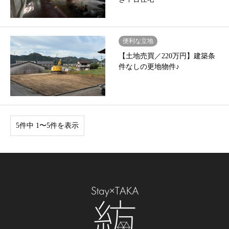
便利な立地
【土地売買／220万円】建築条
件なしの更地物件♪
5件中 1〜5件を表示