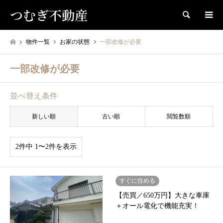
つむぎ不動産
検索
物件一覧
お家の状態
一部改修が必要
一部改修が必要
並べ替え条件
新しい順
古い順
閲覧数順
2件中 1〜2件を表示
すぐに住める
【売買／650万円】大きな車庫
＋オール電化で機能充実！