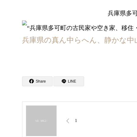
兵庫県多
兵庫県の真ん中らへん、静かな中
Share
LINE
1