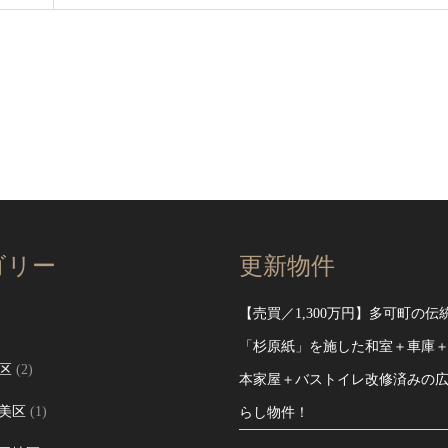
ゴリー
更新物件
【売買／1,300万円】多可町の伝
「杉原紙」を施した和室＋車庫
区
(2)
本家屋＋バストイレ改修済みの
美区
(1)
らし物件！