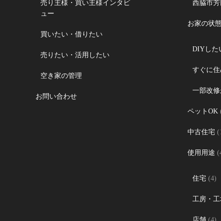
売り主様・買い主様インタビ
西脇市芳
ュー
お家の状
買いたい・借りたい
DIYし
売りたい・活用したい
すぐに住
空き家の管理
一部改修
お問い合わせ
ペットOK
中古住宅
(
使用用途
(
住宅
(4)
工房・工
店舗
(4)