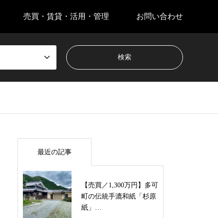
売買・賃貸・活用・管理
お問い合わせ
最近の記事
【売買／1,300万円】多可
町の伝統手漉和紙「杉原
紙」…