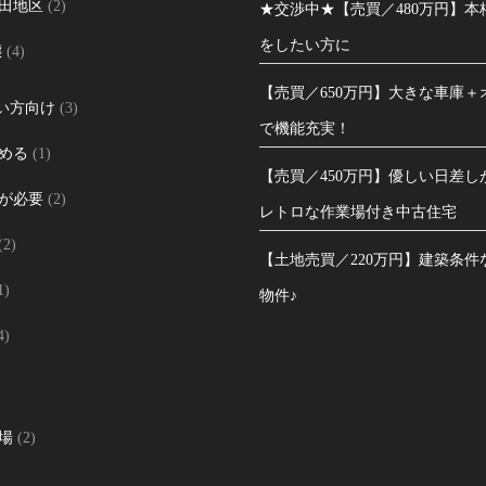
田地区
(2)
★交渉中★【売買／480万円】本格
をしたい方に
態
(4)
【売買／650万円】大きな車庫＋
たい方向け
(3)
で機能充実！
める
(1)
【売買／450万円】優しい日差し
が必要
(2)
レトロな作業場付き中古住宅
(2)
【土地売買／220万円】建築条件
1)
物件♪
4)
場
(2)