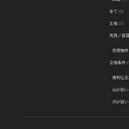
全て
(4)
土地
(1)
売買／賃
売買物件
立地条件
(
便利な立
山が近い
川が近い