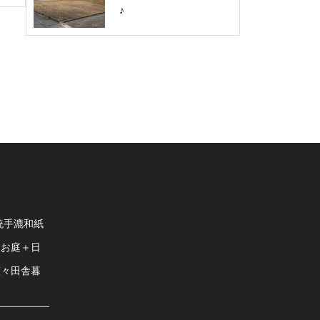
♪
統手漉和紙
＋お庭＋日
広々田舎暮